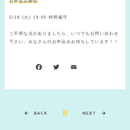
お申込み締切
5/18 (火) 18:00 時間厳守
ご不明な点がありましたら、いつでもお問い合わせ
下さい。みなさんのお申込みお待ちしています！！
F
T
E
共
a
w
m
有
c
it
ai
e
te
l
b
r
o
BACK
NEXT
o