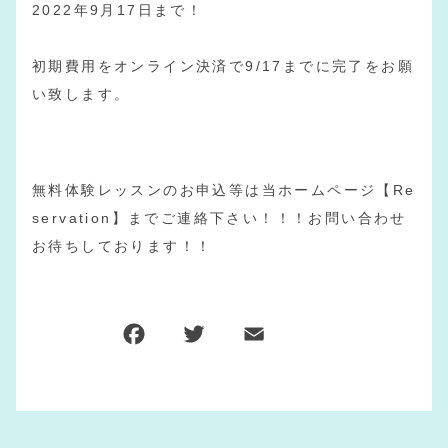
2022年9月17日まで！
初期費用をオンライン決済で9/17までに完了をお願
い致します。
無料体験レッスンのお申込等は当ホームページ【Re
servation】までご連絡下さい！！！お問い合わせ
お待ちしております！！
F
T
E
共
a
w
m
有
c
it
ai
e
te
l