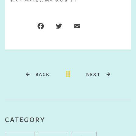
F
T
E
共
a
w
m
有
c
it
ai
e
te
l
b
r
o
BACK
NEXT
o
k
CATEGORY