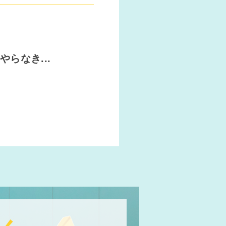
らなき...
.